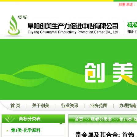
郑重承诺：
凡
砥
知识
首 页
|
关于创美
|
行业资讯
|
业务范围
|
办理指南
商标分类表
首页
>>
商标分类表
>>
第14类-
第1类-化学原料
贵金属及其合金; 首