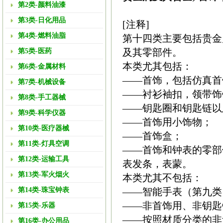
第2类-颜料油漆
第3类-日化用品
[注释]
第4类-燃料油脂
第十四类主要包括贵金
及其零部件。
第5类-医药
本类尤其包括：
第6类-金属材料
——首饰，包括仿真首
第7类-机械设备
——衬衫袖扣，领带饰
第8类-手工器械
——钥匙圈和钥匙链以
第9类-科学仪器
——首饰用小饰物；
第10类-医疗器械
——首饰盒；
第11类-灯具空调
——首饰和钟表的零部
第12类-运输工具
表发条，表蒙。
第13类-军火烟火
本类尤其不包括：
第14类-珠宝钟表
——智能手表（第九类
——非首饰用、非钥匙
第15类-乐器
——按照材质分类的非
第16类-办公用品