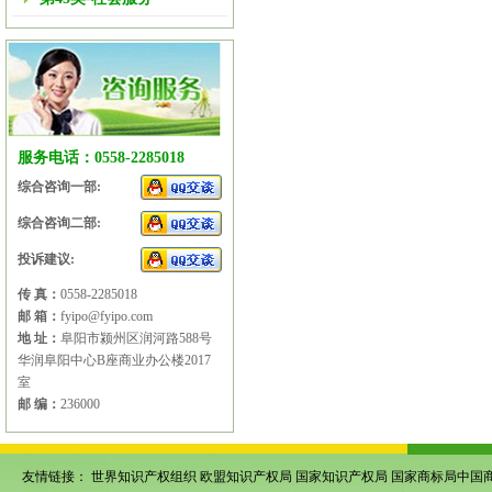
服务电话：0558-2285018
综合咨询一部:
综合咨询二部:
投诉建议:
传 真：
0558-2285018
邮 箱：
fyipo@fyipo.com
地 址：
阜阳市颍州区润河路588号
华润阜阳中心B座商业办公楼2017
室
邮 编：
236000
友情链接：
世界知识产权组织
欧盟知识产权局
国家知识产权局
国家商标局中国