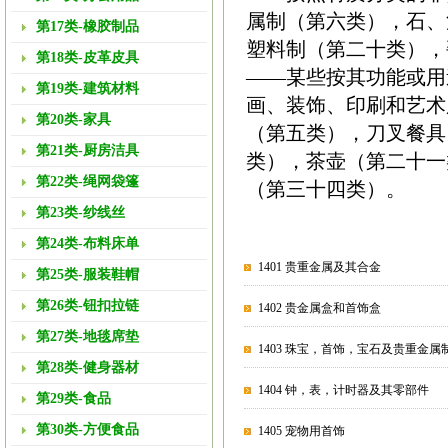
属制（第六类），石、
第17类-橡胶制品
塑料制（第二十类），
第18类-皮革皮具
——某些按其功能或用
第19类-建筑材料
画、装饰、印刷和艺术
第20类-家具
（第五类），刀叉餐具
第21类-厨房洁具
类），茶壶（第二十一
第22类-绳网袋篷
（第三十四类）。
第23类-纱线丝
第24类-布料床单
1401 贵重金属及其合金
第25类-服装鞋帽
第26类-钮扣拉链
1402 贵金属盒和首饰盒
第27类-地毯席垫
1403 珠宝，首饰，宝石及贵重金属
第28类-健身器材
1404 钟，表，计时器及其零部件
第29类-食品
第30类-方便食品
1405 宠物用首饰